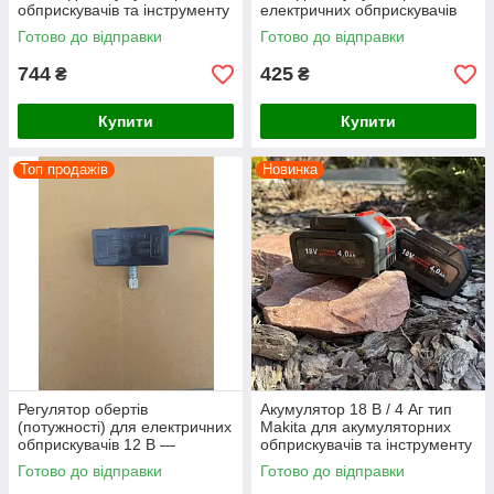
обприскувачів та інструменту
електричних обприскувачів
Готово до відправки
Готово до відправки
744
425
₴
₴
Купити
Купити
Топ продажів
Новинка
Регулятор обертів
Акумулятор 18 В / 4 Аг тип
(потужності) для електричних
Makita для акумуляторних
обприскувачів 12 В —
обприскувачів та інструменту
контролер швидкості насоса
Готово до відправки
Готово до відправки