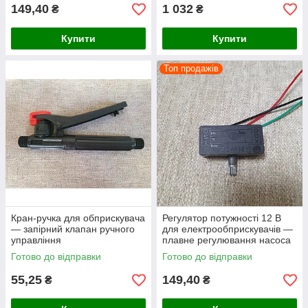
149,40
1 032
₴
₴
Купити
Купити
Топ продажів
Кран-ручка для обприскувача
Регулятор потужності 12 В
— запірний клапан ручного
для електрообприскувачів —
управління
плавне регулювання насоса
(другий варіант)
Готово до відправки
Готово до відправки
55,25
149,40
₴
₴