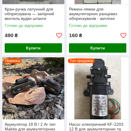
Кран-ручка латунний для
Ремені-лямки для
обприскувача — запірний
акумуляторних ранцевих
вентиль вудки штанги
обприскувачів - заплічні
ремені заміна
Готово до відправки
Готово до відправки
490
160
₴
₴
Купити
Купити
Новинка
Топ продажів
Акумулятор 18 В / 2 Аг тип
Насос електричний KF-2203
Makita для акумуляторних
12 В для акумуляторних та