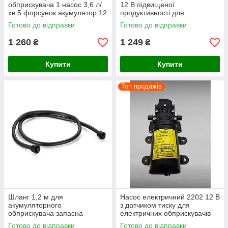
обприскувача 1 насос 3,6 л/
12 В підвищеної
хв 5 форсунок акумулятор 12
продуктивності для
В 8 Аг
електричного обприскувача
Готово до відправки
Готово до відправки
1 260
1 249
₴
₴
Купити
Купити
Топ продажів
Шланг 1,2 м для
Насос електричний 2202 12 В
акумуляторного
з датчиком тиску для
обприскувача запасна
електричних обприскувачів
частина
Готово до відправки
Готово до відправки